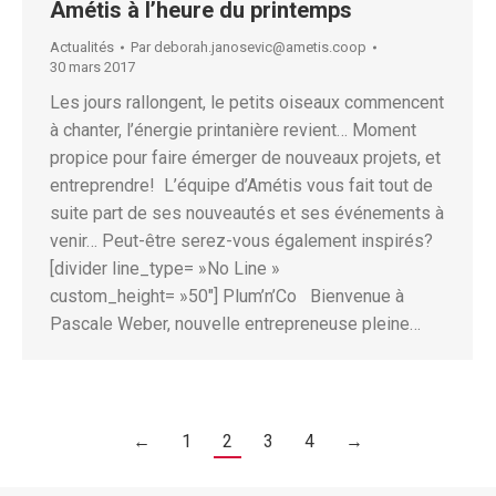
Amétis à l’heure du printemps
Actualités
Par
deborah.janosevic@ametis.coop
30 mars 2017
Les jours rallongent, le petits oiseaux commencent
à chanter, l’énergie printanière revient… Moment
propice pour faire émerger de nouveaux projets, et
entreprendre! L’équipe d’Amétis vous fait tout de
suite part de ses nouveautés et ses événements à
venir… Peut-être serez-vous également inspirés?
[divider line_type= »No Line »
custom_height= »50″] Plum’n’Co Bienvenue à
Pascale Weber, nouvelle entrepreneuse pleine…
←
1
2
3
4
→