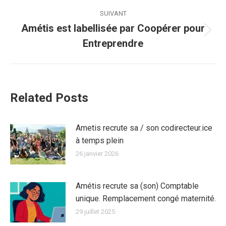
Navigation
SUIVANT
article
Amétis est labellisée par Coopérer pour
Article
Entreprendre
suivant
:
Related Posts
Ametis recrute sa / son codirecteur.ice
à temps plein
26 janvier 2026
Amétis recrute sa (son) Comptable
unique. Remplacement congé maternité.
29 juillet 2025