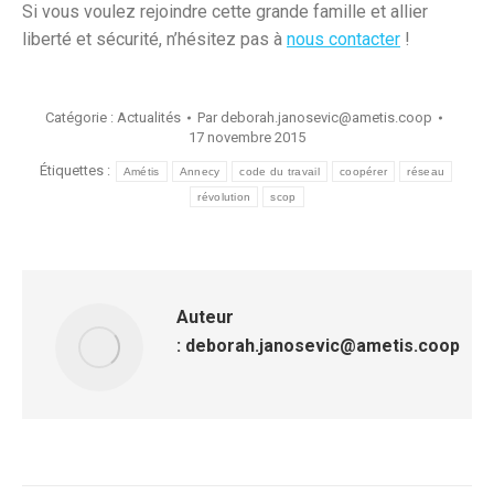
Si vous voulez rejoindre cette grande famille et allier
liberté et sécurité, n’hésitez pas à
nous contacter
!
Catégorie :
Actualités
Par
deborah.janosevic@ametis.coop
17 novembre 2015
Étiquettes :
Amétis
Annecy
code du travail
coopérer
réseau
révolution
scop
Auteur
:
deborah.janosevic@ametis.coop