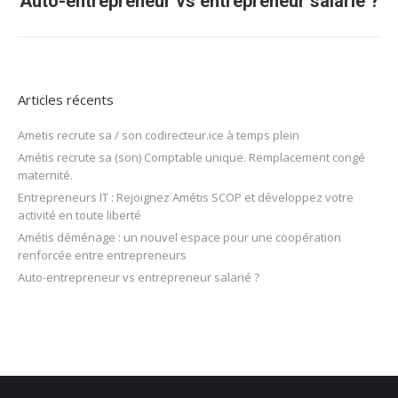
Auto-entrepreneur vs entrepreneur salarié ?
Article
suivant
:
Articles récents
Ametis recrute sa / son codirecteur.ice à temps plein
Amétis recrute sa (son) Comptable unique. Remplacement congé
maternité.
Entrepreneurs IT : Rejoignez Amétis SCOP et développez votre
activité en toute liberté
Amétis déménage : un nouvel espace pour une coopération
renforcée entre entrepreneurs
Auto-entrepreneur vs entrepreneur salarié ?