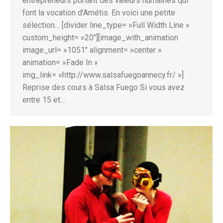
entrepreneurs portant des valeurs humaines qui
font la vocation d’Amétis. En voici une petite
sélection… [divider line_type= »Full Width Line »
custom_height= »20″][image_with_animation
image_url= »1051″ alignment= »center »
animation= »Fade In »
img_link= »http://www.salsafuegoannecy.fr/ »]
Reprise des cours à Salsa Fuego Si vous avez
entre 15 et…